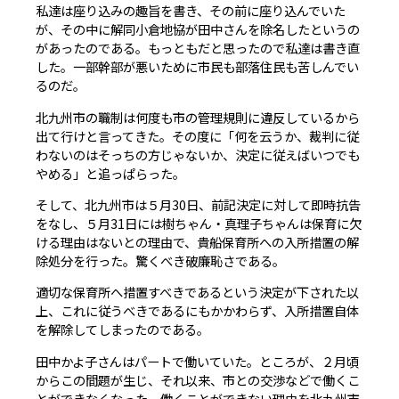
私達は座り込みの趣旨を書き、その前に座り込んでいた
が、その中に解同小倉地協が田中さんを除名したというの
があったのである。もっともだと思ったので私達は書き直
した。一部幹部が悪いために市民も部落住民も苦しんでい
るのだ。
北九州市の職制は何度も市の管理規則に違反しているから
出て行けと言ってきた。その度に「何を云うか、裁判に従
わないのはそっちの方じゃないか、決定に従えばいつでも
やめる」と追っぱらった。
そして、北九州市は５月30日、前記決定に対して即時抗告
をなし、５月31日には樹ちゃん・真理子ちゃんは保育に欠
ける理由はないとの理由で、貴船保育所への入所措置の解
除処分を行った。驚くべき破廉恥さである。
適切な保育所へ措置すべきであるという決定が下された以
上、これに従うべきであるにもかかわらず、入所措置自体
を解除してしまったのである。
田中かよ子さんはパートで働いていた。ところが、２月頃
からこの間題が生じ、それ以来、市との交渉などで働くこ
とができなくなった。働くことができない理由を北九州市