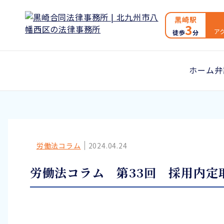
黒崎駅
3
ア
徒歩
分
ホーム
弁
労働法コラム
2024.04.24
労働法コラム 第33回 採用内定