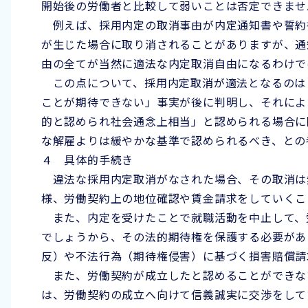
開始後の労働者と比較して弱いことは否定できませ
例えば、採用内定の取消事由が内定通知書や誓約
が生じた場合に取り消されることがありますが、通
由の全てが当然に適法な内定取消自由になるわけで
この点について、採用内定取消が適法となるのは
ことが期待できない」事実が後に判明し、それによ
的と認められ社会通念上相当」と認められる場合に
な解雇よりは緩やかな基準で認められるべき、との
４ 具体的手続き
違法な採用内定取消がなされた場合、その取消は
様、労働契約上の地位確認や賃金請求をしていくこ
また、内定を受けたことで就職活動を中止して、
でしょうから、その法的期待権を保護する必要があ
反）や不法行為（期待権侵害）に基づく損害賠償請
また、労働契約が成立したと認めることができな
は、労働契約の成立へ向けて信義誠実に交渉をして