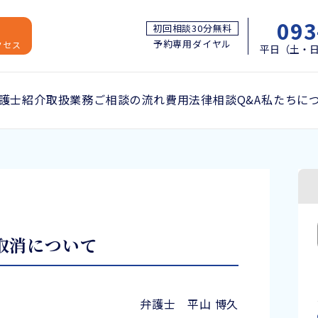
093
初回相談30分無料
予約専用ダイヤル
クセス
平日（土・日
護士紹介
取扱業務
ご相談の流れ
費用
法律相談Q&A
私たちに
取消について
弁護士 平山 博久