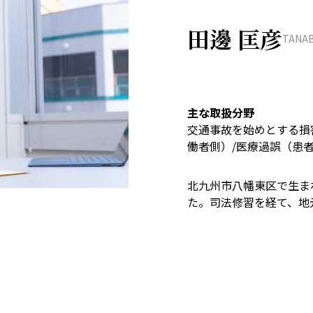
田邊 匡彦
TANAB
主な取扱分野
交通事故を始めとする損害
働者側）/医療過誤（患者
北九州市八幡東区で生ま
た。司法修習を経て、地