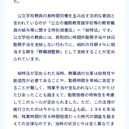
た。
公立学校教員の長時間労働を生み出す法的な要因と
言われているのが「公立の義務教育諸学校等の教育職
員の給与等に関する特別措置法」＝「給特法」です。
公立学校の教員には、原則的に時間外勤務手当や休日
勤務手当を支給しない代わりに、給料の月額４％に相
当する額を「教職調整額」として支給することが定め
られています。
給特法が定められた当時、教職員の仕事は自発性や
創造性が必要であることや、勤務時間を単純に測定す
ることが難しく、残業手当が支払われないことがたび
たびあったことも踏まえて、勤務態様の特殊性を考慮
してこのルールが定められました。ただ、この法律が
施行されたのは今から５０年以上も前。１９６６年当
時、残業時間が月８時間程度だった時代の調査を踏ま
えての法律なのです。当時の状況と今は全く異なりま