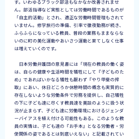
す。いわゆるブラック部活もなかなか改善されませ
ん。部活指導など実態としては労働時間であるものが
「自主的活動」とされ、適正な労働時間管理もされて
いません。修学旅行の準備、引率で徹夜勤務が続き、
ふらふらになっている教員、普段の業務もままならな
いのに町の美化運動やあいさつ運動と果てしなく仕事
は増えていくのです。
日本労働弁護団の意見書には「現在の教員の働く姿
は、自らの健康や生活時間を犠牲にして『子どものた
め』であればいかなる犠牲も厭わず『やり甲斐の搾
取』にあい、休日どころか休憩時間の概念も実質的に
存在しないような労働条件で労務を提供し、自己犠牲
の下に子ども達に尽くす教員達を美談のように扱う状
況が止まらず、子ども達に労働環境におけるジェンダ
ーバイアスを植え付ける可能性もある。このような教
員の実情は、子ども達の『お手本』となる労働者・労
使関係の姿であるとは到底いえない」と記載されてい