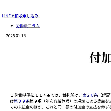
LINEで相談申し込み
労働法コラム
2026.01.15
付
１ 労働基準法１１４条では、裁判所は、
第２０条
（解雇
は
第３９条
第９項（年次有給休暇）の規定による賃金を
ての未払金のほか、これと同一額の付加金の支払を命ず