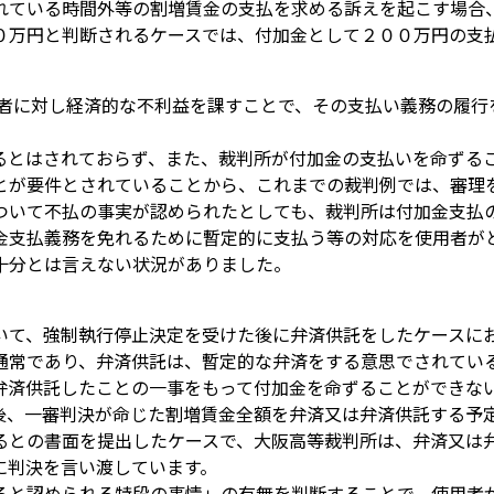
れている時間外等の割増賃金の支払を求める訴えを起こす場合
０万円と判断されるケースでは、付加金として２００万円の支
用者に対し経済的な不利益を課すことで、その支払い義務の履行
るとはされておらず、また、裁判所が付加金の支払いを命ずる
とが要件とされていることから、これまでの裁判例では、審理
ついて不払の事実が認められたとしても、裁判所は付加金支払
金支払義務を免れるために暫定的に支払う等の対応を使用者が
十分とは言えない状況がありました。
いて、強制執行停止決定を受けた後に弁済供託をしたケースに
通常であり、弁済供託は、暫定的な弁済をする意思でされてい
弁済供託したことの一事をもって付加金を命ずることができな
後、一審判決が命じた割増賃金全額を弁済又は弁済供託する予
るとの書面を提出したケースで、大阪高等裁判所は、弁済又は
に判決を言い渡しています。
ると認められる特段の事情」の有無を判断することで、使用者