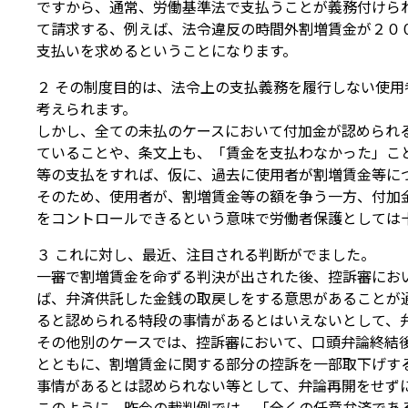
ですから、通常、労働基準法で支払うことが義務付けら
て請求する、例えば、法令違反の時間外割増賃金が２０
支払いを求めるということになります。
２ その制度目的は、法令上の支払義務を履行しない使
考えられます。
しかし、全ての未払のケースにおいて付加金が認められ
ていることや、条文上も、「賃金を支払わなかった」こ
等の支払をすれば、仮に、過去に使用者が割増賃金等に
そのため、使用者が、割増賃金等の額を争う一方、付加
をコントロールできるという意味で労働者保護としては
３ これに対し、最近、注目される判断がでました。
一審で割増賃金を命ずる判決が出された後、控訴審にお
ば、弁済供託した金銭の取戻しをする意思があることが
ると認められる特段の事情があるとはいえないとして、
その他別のケースでは、控訴審において、口頭弁論終結
とともに、割増賃金に関する部分の控訴を一部取下げす
事情があるとは認められない等として、弁論再開をせず
このように、昨今の裁判例では、「全くの任意弁済であ