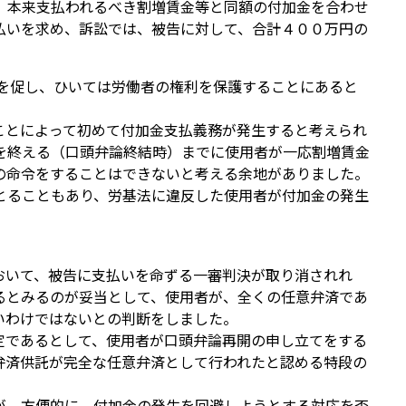
、本来支払われるべき割増賃金等と同額の付加金を合わせ
払いを求め、訴訟では、被告に対して、合計４００万円の
を促し、ひいては労働者の権利を保護することにあると
ことによって初めて付加金支払義務が発生すると考えられ
を終える（口頭弁論終結時）までに使用者が一応割増賃金
の命令をすることはできないと考える余地がありました。
とることもあり、労基法に違反した使用者が付加金の発生
おいて、被告に支払いを命ずる一審判決が取り消されれ
るとみるのが妥当として、使用者が、全くの任意弁済であ
いわけではないとの判断をしました。
定であるとして、使用者が口頭弁論再開の申し立てをする
弁済供託が完全な任意弁済として行われたと認める特段の
が、方便的に、付加金の発生を回避しようとする対応を否