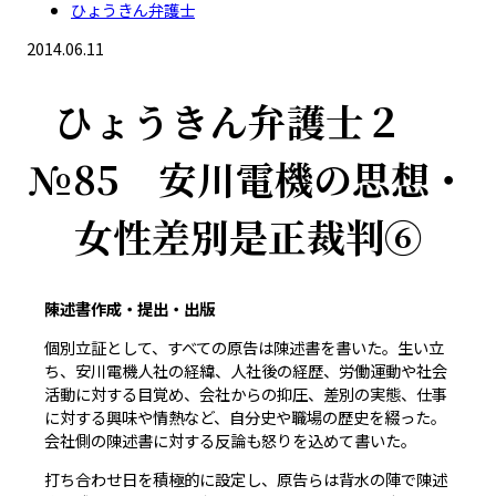
ひょうきん弁護士
2014.06.11
ひょうきん弁護士２
№85 安川電機の思想・
女性差別是正裁判⑥
陳述書作成・提出・出版
個別立証として、すべての原告は陳述書を書いた。生い立
ち、安川電機人社の経緯、人社後の経歴、労働運動や社会
活動に対する目覚め、会社からの抑圧、差別の実態、仕事
に対する興味や情熱など、自分史や職場の歴史を綴った。
会社側の陳述書に対する反論も怒りを込めて書いた。
打ち合わせ日を積極的に設定し、原告らは背水の陣で陳述