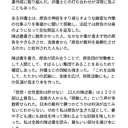
書作成に取り組んだ。弁護士との打ち合わせが深夜に及ぶ
こともあった。
ある弁護士は、原告の神経をすり減らすような緻密な作業
の仕事ぶりを事細かに聞いて感動し、法廷では原告の分身
のようになって会社側証人を追及した。
陳述書書きに数年かかった人、なかなか筆が進まず他の原
告をやきもきさせ、支援者から「原告が裁判を長期化させ
るのか」と批判された人もいた。
陳述書を書き、原告が読み合うことで、原告団が労働者と
して人間として、すばらしい集団であることをあらためて
確認しあった。弁護士との団結も強まった。「これを出版
して、たたかいの武器に、支援を広げ、財政活動にも」と
の気運が高まり本を作った。
「思想・女性差別は許せない 22人の陳述書」は１２００
部以上普及し、支援の人からも「感動した」という声が多
数寄せられた。日本の裁判で勝つかどうかは判決が出てみ
ないとわからない。せめて私は原告が生きた証として、妻
や子ども達にも自信を持って誇れるような記録を残したか
った。私は全員の陳述書を読み、最もいい部分を選び本に
した。