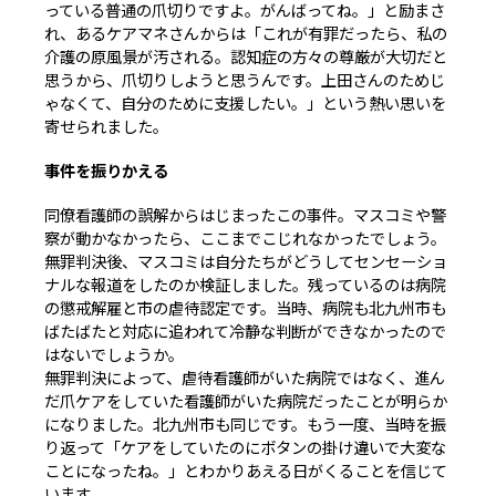
っている普通の爪切りですよ。がんばってね。」と励まさ
れ、あるケアマネさんからは「これが有罪だったら、私の
介護の原風景が汚される。認知症の方々の尊厳が大切だと
思うから、爪切りしようと思うんです。上田さんのためじ
ゃなくて、自分のために支援したい。」という熱い思いを
寄せられました。
事件を振りかえる
同僚看護師の誤解からはじまったこの事件。マスコミや警
察が動かなかったら、ここまでこじれなかったでしょう。
無罪判決後、マスコミは自分たちがどうしてセンセーショ
ナルな報道をしたのか検証しました。残っているのは病院
の懲戒解雇と市の虐待認定です。当時、病院も北九州市も
ばたばたと対応に追われて冷静な判断ができなかったので
はないでしょうか。
無罪判決によって、虐待看護師がいた病院ではなく、進ん
だ爪ケアをしていた看護師がいた病院だったことが明らか
になりました。北九州市も同じです。もう一度、当時を振
り返って「ケアをしていたのにボタンの掛け違いで大変な
ことになったね。」とわかりあえる日がくることを信じて
います。