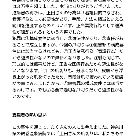
は３万筆を超えました。本当にありがとうございました。
控訴審の判断は、上田さんの行為は「看護目的でなされ、
看護行為として必要性があり、手段、方法も相当といえる
範囲を逸脱するものとはいえず、正当業務行為として違法
性が阻却される」という内容でした。
犯罪は①構成要件に該当し、②違法性があり、③責任があ
ることで成立しますが、今回の爪切りは①傷害罪の構成要
件には該当するけれども、②正当業務行為（看護行為）だ
から違法性がないので無罪となりました。注射も同じで、
形式的には傷害だけど、正当な医療行為だから違法性がな
いとなります。今回の爪切りも、分厚くなり、皮膚から浮
き上がった爪を切ったため、普段は爪で覆われている皮膚
が表面にみえましたから、①傷害罪の構成要件には該当す
るわけです。でも②必要で適切な爪切りだから違法性がな
いのです。
支援者の熱い思い
この事件を通じて、たくさんの人に出会えました。神奈川
県の鶴巻温泉病院では「上田さんの爪切りは、私たちもや