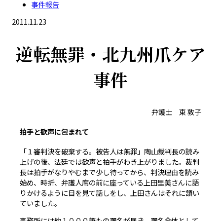
事件報告
2011.11.23
逆転無罪・北九州爪ケア
事件
弁護士 東 敦子
拍手と歓声に包まれて
「１審判決を破棄する。被告人は無罪」陶山裁判長の読み
上げの後、法廷では歓声と拍手がわき上がりました。裁判
長は拍手がなりやむまで少し待ってから、判決理由を読み
始め、時折、弁護人席の前に座っている上田里美さんに語
りかけるように目を見て話しをし、上田さんはそれに頷い
ていました。
事務所には約１０００筆もの署名が届き、署名全体として