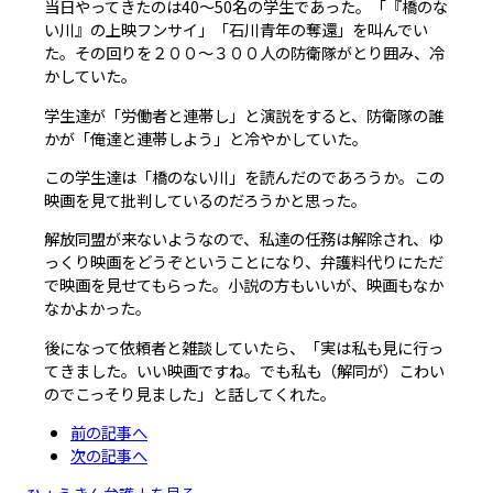
当日やってきたのは40～50名の学生であった。「『橋のな
い川』の上映フンサイ」「石川青年の奪還」を叫んでい
た。その回りを２００～３００人の防衛隊がとり囲み、冷
かしていた。
学生達が「労働者と連帯し」と演説をすると、防衛隊の誰
かが「俺達と連帯しよう」と冷やかしていた。
この学生達は「橋のない川」を読んだのであろうか。この
映画を見て批判しているのだろうかと思った。
解放同盟が来ないようなので、私達の任務は解除され、ゆ
っくり映画をどうぞということになり、弁護料代りにただ
で映画を見せてもらった。小説の方もいいが、映画もなか
なかよかった。
後になって依頼者と雑談していたら、「実は私も見に行っ
てきました。いい映画ですね。でも私も（解同が）こわい
のでこっそり見ました」と話してくれた。
前の記事へ
次の記事へ