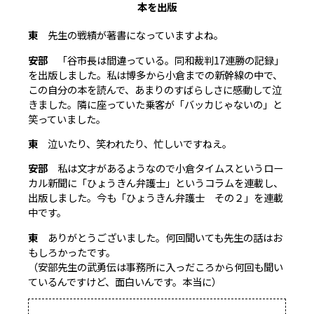
本を出版
東
先生の戦績が著書になっていますよね。
安部
「谷市長は間違っている。同和裁判17連勝の記録」
を出版しました。私は博多から小倉までの新幹線の中で、
この自分の本を読んで、あまりのすばらしさに感動して泣
きました。隣に座っていた乗客が「バッカじゃないの」と
笑っていました。
東
泣いたり、笑われたり、忙しいですねえ。
安部
私は文才があるようなので小倉タイムスというロー
カル新聞に「ひょうきん弁護士」というコラムを連載し、
出版しました。今も「ひょうきん弁護士 その２」を連載
中です。
東
ありがとうございました。何回聞いても先生の話はお
もしろかったです。
（安部先生の武勇伝は事務所に入っだころから何回も聞い
ているんですけど、面白いんです。本当に）