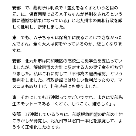
安部
で、裁判所は判決で「差別をなくすという名目の
元、に、保育園児であるＡ子ちゃんが差別をされるという
誠に遺憾な結果になっている」と北九州市の同和行政を厳
しく批判し、断罪しました。
東
でも、Ａ子ちゃんは保育所に戻ることはできなかった
んですね。全く大人は何をやっているのか、悲しくなりま
すね。
安部
北九州市は同和地区の高校生に奨学金を支払ってい
ましたが、解放同盟の方針に反対する人の奨学金を打ち切
りました。私はこれに対して「不作為の違法確認」という
裁判をしました。行政訴訟では珍しい裁判だったので、マ
スコミも取り上げ、判例時報にも乗りました。
東
それにしても17連勝ってすごいですね。まさに安部先
生のモットーである「くどく、しつこく、嫌らしく」。
安部
17連勝しているうちに、部落解放同盟の幹部の土地
ころがしが発覚し、北九州市は窓口一本化を撤廃して、よ
うやく正常化したのです。