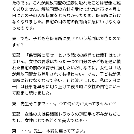
たのです。これが解放同盟の逆鱗に触れたことは想像に難
くありません。解放同盟の方針を受けて北九州市は４月１
日にこの子の入所措置をとらなかったため、保育所に行け
なくなりました。自宅の目の前の保育所に急にいけなくな
ったのです。
東
でも、子どもを保育所に戻せという裁判はできたので
すか？
安部
「保育所に戻せ」という請求の趣旨では裁判はでき
ません。女性の要求はたった一つで自分の子どもを通い慣
れた自宅の前の保育所に戻したいだけなのに。女性は「私
が解放同盟から差別されても構わない。でも、子どもが保
育所に行けなくなって辛い。」と泣きました。私は２日に
一回は仕事を早めに切り上げて夜９時に女性の自宅にいっ
て励まし続けました。
東
先生そこまで……。つて何か力が入ってませんか？
安部
女性の夫は長距離トラックの運転手で不在がちだっ
たし、女性はとても若くて美人でねぇ…
東
……。先生、本論に戻って下さい。